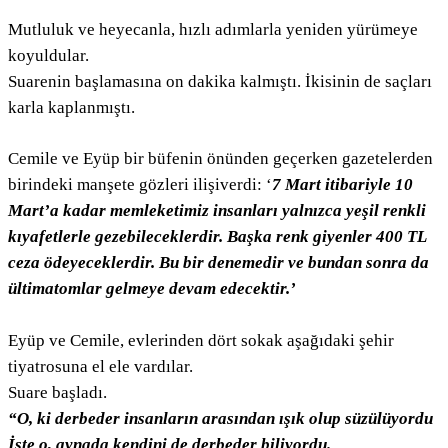
Mutluluk ve heyecanla, hızlı adımlarla yeniden yürümeye
koyuldular.
Suarenin başlamasına on dakika kalmıştı. İkisinin de saçları
karla kaplanmıştı.
Cemile ve Eyüp bir büfenin önünden geçerken gazetelerden
birindeki manşete gözleri ilişiverdi: ‘
7 Mart itibariyle 10
Mart’a kadar memleketimiz insanları yalnızca yeşil renkli
kıyafetlerle gezebileceklerdir. Başka renk giyenler 400 TL
ceza ödeyeceklerdir. Bu bir denemedir ve bundan sonra da
ültimatomlar gelmeye devam edecektir.’
Eyüp ve Cemile, evlerinden dört sokak aşağıdaki şehir
tiyatrosuna el ele vardılar.
Suare başladı.
“O, ki derbeder insanların arasından ışık olup süzülüyordu
İşte o, aynada kendini de derbeder biliyordu.