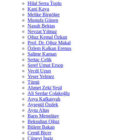
Hilal Serra Toplu
Kani Kaya
Melike Birgölge
Mustafa Günen
Nasuh Bektaş
Nevzat Yılmaz
Oğuz Kemal Özkan
Prof. Dr. Oğuz Makal
Özlem Kalkan Erenus
Salime Kaman
Sertaç Çelik
Şeref Umut Ersop
Vecdi Uzun
Yeşer Yelmez
Tümü
Ahmet Zeki Yeşil
Ali Serdar Çolakoğlu
Asya Kafkasyalı
Ayşegül Özdek
Aysu Altaş
Barış Mengütay
Beksultan Oğuz
Bülent Bakan
Cemil Biçer
Cüneyt İngiz