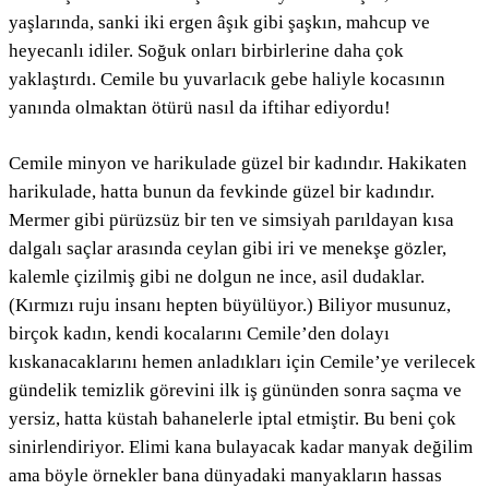
yaşlarında, sanki iki ergen âşık gibi şaşkın, mahcup ve
heyecanlı idiler. Soğuk onları birbirlerine daha çok
yaklaştırdı. Cemile bu yuvarlacık gebe haliyle kocasının
yanında olmaktan ötürü nasıl da iftihar ediyordu!
Cemile minyon ve harikulade güzel bir kadındır. Hakikaten
harikulade, hatta bunun da fevkinde güzel bir kadındır.
Mermer gibi pürüzsüz bir ten ve simsiyah parıldayan kısa
dalgalı saçlar arasında ceylan gibi iri ve menekşe gözler,
kalemle çizilmiş gibi ne dolgun ne ince, asil dudaklar.
(Kırmızı ruju insanı hepten büyülüyor.) Biliyor musunuz,
birçok kadın, kendi kocalarını Cemile’den dolayı
kıskanacaklarını hemen anladıkları için Cemile’ye verilecek
gündelik temizlik görevini ilk iş gününden sonra saçma ve
yersiz, hatta küstah bahanelerle iptal etmiştir. Bu beni çok
sinirlendiriyor. Elimi kana bulayacak kadar manyak değilim
ama böyle örnekler bana dünyadaki manyakların hassas