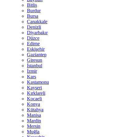
Bitlis
Burdur
Bursa
Çanakkale
Denizli
Diyarbakır
Düzce
Edirne
Eskişehir
Gaziantep
Giresun
İstanbul
İzmir
Kars
Kastamonu
Kayseri
Kırklareli
Kocaeli
Konya
Kütahya
Manisa
Mardin
Mersin
Muğla