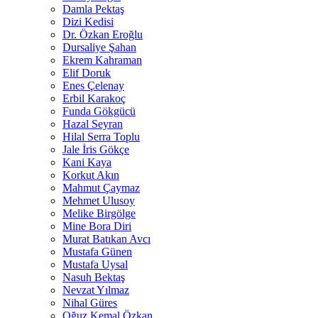
Damla Pektaş
Dizi Kedisi
Dr. Özkan Eroğlu
Dursaliye Şahan
Ekrem Kahraman
Elif Doruk
Enes Çelenay
Erbil Karakoç
Funda Gökgücü
Hazal Seyran
Hilal Serra Toplu
Jale İris Gökçe
Kani Kaya
Korkut Akın
Mahmut Çaymaz
Mehmet Ulusoy
Melike Birgölge
Mine Bora Diri
Murat Batıkan Avcı
Mustafa Günen
Mustafa Uysal
Nasuh Bektaş
Nevzat Yılmaz
Nihal Güres
Oğuz Kemal Özkan