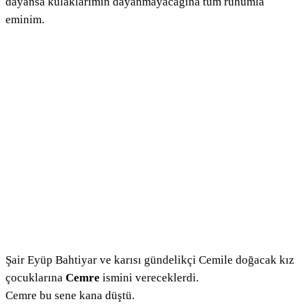
dayansa kulaklarımın dayanmayacağına tüm ruhumla
eminim.
Şair Eyüp Bahtiyar ve karısı gündelikçi Cemile doğacak kız
çocuklarına
Cemre
ismini vereceklerdi.
Cemre bu sene kana düştü.