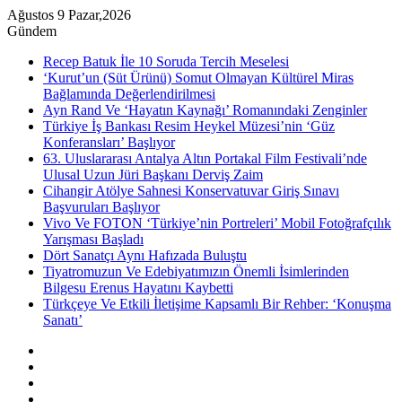
Ağustos 9 Pazar,2026
Gündem
Recep Batuk İle 10 Soruda Tercih Meselesi
‘Kurut’un (Süt Ürünü) Somut Olmayan Kültürel Miras
Bağlamında Değerlendirilmesi
Ayn Rand Ve ‘Hayatın Kaynağı’ Romanındaki Zenginler
Türkiye İş Bankası Resim Heykel Müzesi’nin ‘Güz
Konferansları’ Başlıyor
63. Uluslararası Antalya Altın Portakal Film Festivali’nde
Ulusal Uzun Jüri Başkanı Derviş Zaim
Cihangir Atölye Sahnesi Konservatuvar Giriş Sınavı
Başvuruları Başlıyor
Vivo Ve FOTON ‘Türkiye’nin Portreleri’ Mobil Fotoğrafçılık
Yarışması Başladı
Dört Sanatçı Aynı Hafızada Buluştu
Tiyatromuzun Ve Edebiyatımızın Önemli İsimlerinden
Bilgesu Erenus Hayatını Kaybetti
Türkçeye Ve Etkili İletişime Kapsamlı Bir Rehber: ‘Konuşma
Sanatı’
Kenar
Bölmesi
Rastgele
Makale
Instagram
YouTube