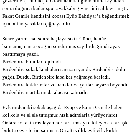
gözlerine. (Hâlbuki) doktoru hamileliğinin altıncı ayından
sonra doğuma kadar spor ayakkabı giymesini salık vermişti.
Fakat Cemile kendisini kocası Eyüp Bahtiyar’a beğendirmek
için bütün yasakları çiğneyebilir.
Suare yarım saat sonra başlayacaktı. Güneş henüz
batmamıştı ama ocağını söndürmüş sayılırdı. Şimdi ayaz
bastırmaya yazdı.
Birdenbire bulutlar toplandı.
Birdenbire sokak lambaları sarı sarı yandı. Birdenbire dolu
yağdı. Durdu. Birdenbire lapa kar yağmaya başladı.
Birdenbire kaldırımlar ve banklar ve çatılar beyaza boyandı.
Birdenbire martıların da alacası kalmadı.
Evlerinden iki sokak aşağıda Eyüp ve karısı Cemile halen
kol kola ve el ele tutuşmuş hızlı adımlarla yürüyorlardı.
Onlara sokakta rastlayan her bir kimseyi etkileyecek bir aşk
bulutu çevrelerini sarmıştı. On altı yıllık evli çift, kırklı