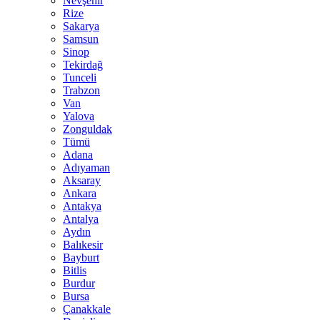
Nevşehir
Rize
Sakarya
Samsun
Sinop
Tekirdağ
Tunceli
Trabzon
Van
Yalova
Zonguldak
Tümü
Adana
Adıyaman
Aksaray
Ankara
Antakya
Antalya
Aydın
Balıkesir
Bayburt
Bitlis
Burdur
Bursa
Çanakkale