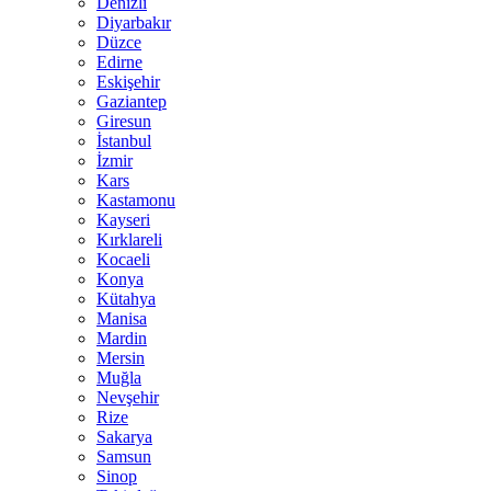
Denizli
Diyarbakır
Düzce
Edirne
Eskişehir
Gaziantep
Giresun
İstanbul
İzmir
Kars
Kastamonu
Kayseri
Kırklareli
Kocaeli
Konya
Kütahya
Manisa
Mardin
Mersin
Muğla
Nevşehir
Rize
Sakarya
Samsun
Sinop