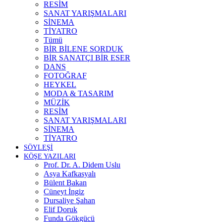
RESİM
SANAT YARIŞMALARI
SİNEMA
TİYATRO
Tümü
BİR BİLENE SORDUK
BİR SANATÇI BİR ESER
DANS
FOTOĞRAF
HEYKEL
MODA & TASARIM
MÜZİK
RESİM
SANAT YARIŞMALARI
SİNEMA
TİYATRO
SÖYLEŞİ
KÖŞE YAZILARI
Prof. Dr. A. Didem Uslu
Asya Kafkasyalı
Bülent Bakan
Cüneyt İngiz
Dursaliye Şahan
Elif Doruk
Funda Gökgücü