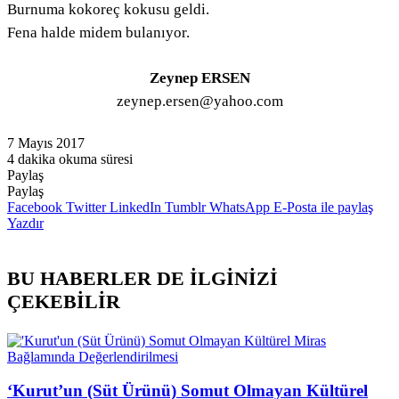
Burnuma kokoreç kokusu geldi.
Fena halde midem bulanıyor.
Zeynep ERSEN
zeynep.ersen@yahoo.com
7 Mayıs 2017
4 dakika okuma süresi
Paylaş
Facebook
Twitter
LinkedIn
Pinterest
Messenger
Messenger
WhatsApp
Telegram
E-
Yazdır
Paylaş
Posta
Facebook
Twitter
LinkedIn
Tumblr
WhatsApp
E-Posta ile paylaş
ile
Yazdır
paylaş
BU HABERLER DE İLGİNİZİ
ÇEKEBİLİR
‘Kurut’un (Süt Ürünü) Somut Olmayan Kültürel