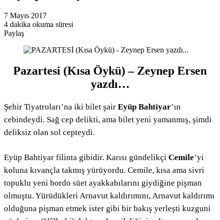
7 Mayıs 2017
4 dakika okuma süresi
Paylaş
Facebook
Twitter
LinkedIn
Pinterest
Messenger
Messenger
WhatsApp
Telegram
E-
Yazdır
Posta
ile
paylaş
Pazartesi (Kısa Öykü) – Zeynep Ersen
yazdı…
Şehir Tiyatroları’na iki bilet şair
Eyüp Bahtiyar
’ın
cebindeydi. Sağ cep delikti, ama bilet yeni yamanmış, şimdi
deliksiz olan sol cepteydi.
Eyüp Bahtiyar filinta gibidir. Karısı gündelikçi
Cemile
’yi
koluna kıvançla takmış yürüyordu. Cemile, kısa ama sivri
topuklu yeni bordo süet ayakkabılarını giydiğine pişman
olmuştu. Yürüdükleri Arnavut kaldırımını, Arnavut kaldırımı
olduğuna pişman etmek ister gibi bir bakış yerleşti kuzguni