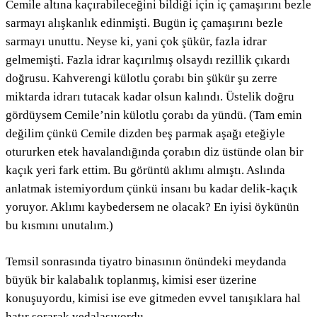
Cemile altına kaçırabileceğini bildiği için iç çamaşırını bezle
sarmayı alışkanlık edinmişti. Bugün iç çamaşırını bezle
sarmayı unuttu. Neyse ki, yani çok şükür, fazla idrar
gelmemişti. Fazla idrar kaçırılmış olsaydı rezillik çıkardı
doğrusu. Kahverengi külotlu çorabı bin şükür şu zerre
miktarda idrarı tutacak kadar olsun kalındı. Üstelik doğru
gördüysem Cemile’nin külotlu çorabı da yündü. (Tam emin
değilim çünkü Cemile dizden beş parmak aşağı eteğiyle
otururken etek havalandığında çorabın diz üstünde olan bir
kaçık yeri fark ettim. Bu görüntü aklımı almıştı. Aslında
anlatmak istemiyordum çünkü insanı bu kadar delik-kaçık
yoruyor. Aklımı kaybedersem ne olacak? En iyisi öykünün
bu kısmını unutalım.)
Temsil sonrasında tiyatro binasının önündeki meydanda
büyük bir kalabalık toplanmış, kimisi eser üzerine
konuşuyordu, kimisi ise eve gitmeden evvel tanışıklara hal
hatır sorarak vedalaşıyordu.