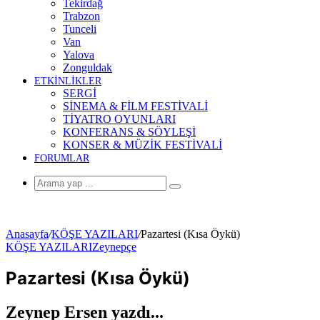
Tekirdağ
Trabzon
Tunceli
Van
Yalova
Zonguldak
ETKİNLİKLER
SERGİ
SİNEMA & FİLM FESTİVALİ
TİYATRO OYUNLARI
KONFERANS & SÖYLEŞİ
KONSER & MÜZİK FESTİVALİ
FORUMLAR
Arama
yap
...
Anasayfa
/
KÖŞE YAZILARI
/
Pazartesi (Kısa Öykü)
KÖŞE YAZILARI
Zeynepçe
Pazartesi (Kısa Öykü)
Zeynep Ersen yazdı...