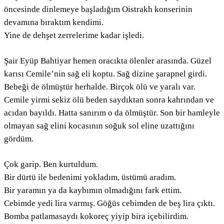
öncesinde dinlemeye başladığım Oistrakh konserinin
devamına bıraktım kendimi.
Yine de dehşet zerrelerime kadar işledi.
Şair Eyüp Bahtiyar hemen oracıkta ölenler arasında. Güzel
karısı Cemile’nin sağ eli koptu. Sağ dizine şarapnel girdi.
Bebeği de ölmüştür herhalde. Birçok ölü ve yaralı var.
Cemile yirmi sekiz ölü beden saydıktan sonra kahrından ve
acıdan bayıldı. Hatta sanırım o da ölmüştür. Son bir hamleyle
olmayan sağ elini kocasının soğuk sol eline uzattığını
gördüm.
Çok garip. Ben kurtuldum.
Bir dürtü ile bedenimi yokladım, üstümü aradım.
Bir yaramın ya da kaybımın olmadığını fark ettim.
Cebimde yedi lira varmış. Göğüs cebimden de beş lira çıktı.
Bomba patlamasaydı kokoreç yiyip bira içebilirdim.