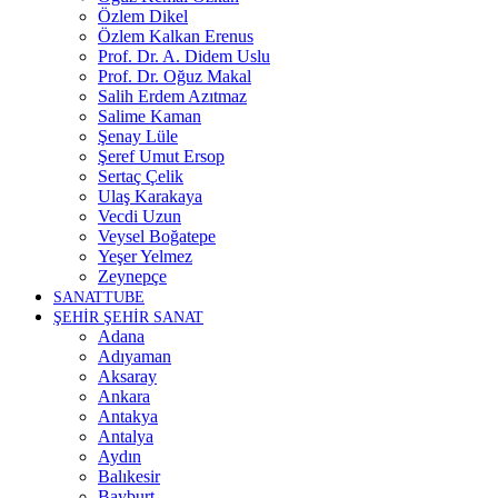
Özlem Dikel
Özlem Kalkan Erenus
Prof. Dr. A. Didem Uslu
Prof. Dr. Oğuz Makal
Salih Erdem Azıtmaz
Salime Kaman
Şenay Lüle
Şeref Umut Ersop
Sertaç Çelik
Ulaş Karakaya
Vecdi Uzun
Veysel Boğatepe
Yeşer Yelmez
Zeynepçe
SANATTUBE
ŞEHİR ŞEHİR SANAT
Adana
Adıyaman
Aksaray
Ankara
Antakya
Antalya
Aydın
Balıkesir
Bayburt