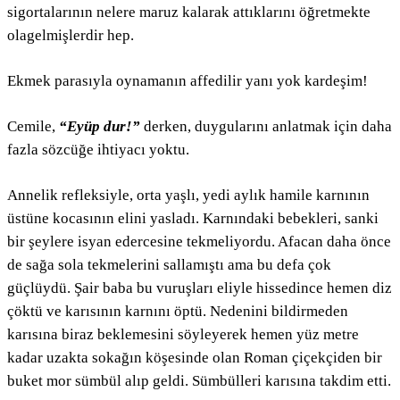
sigortalarının nelere maruz kalarak attıklarını öğretmekte
olagelmişlerdir hep.
Ekmek parasıyla oynamanın affedilir yanı yok kardeşim!
Cemile,
“Eyüp dur!”
derken, duygularını anlatmak için daha
fazla sözcüğe ihtiyacı yoktu.
Annelik refleksiyle, orta yaşlı, yedi aylık hamile karnının
üstüne kocasının elini yasladı. Karnındaki bebekleri, sanki
bir şeylere isyan edercesine tekmeliyordu. Afacan daha önce
de sağa sola tekmelerini sallamıştı ama bu defa çok
güçlüydü. Şair baba bu vuruşları eliyle hissedince hemen diz
çöktü ve karısının karnını öptü. Nedenini bildirmeden
karısına biraz beklemesini söyleyerek hemen yüz metre
kadar uzakta sokağın köşesinde olan Roman çiçekçiden bir
buket mor sümbül alıp geldi. Sümbülleri karısına takdim etti.