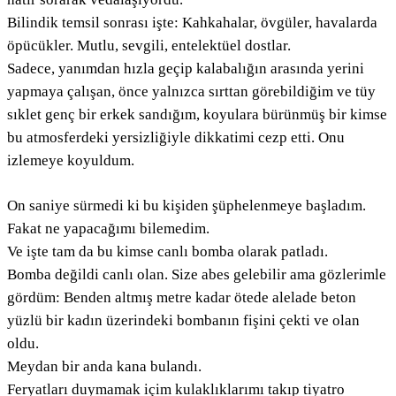
Bilindik temsil sonrası işte: Kahkahalar, övgüler, havalarda
öpücükler. Mutlu, sevgili, entelektüel dostlar.
Sadece, yanımdan hızla geçip kalabalığın arasında yerini
yapmaya çalışan, önce yalnızca sırttan görebildiğim ve tüy
sıklet genç bir erkek sandığım, koyulara bürünmüş bir kimse
bu atmosferdeki yersizliğiyle dikkatimi cezp etti. Onu
izlemeye koyuldum.
On saniye sürmedi ki bu kişiden şüphelenmeye başladım.
Fakat ne yapacağımı bilemedim.
Ve işte tam da bu kimse canlı bomba olarak patladı.
Bomba değildi canlı olan. Size abes gelebilir ama gözlerimle
gördüm: Benden altmış metre kadar ötede alelade beton
yüzlü bir kadın üzerindeki bombanın fişini çekti ve olan
oldu.
Meydan bir anda kana bulandı.
Feryatları duymamak içim kulaklıklarımı takıp tiyatro