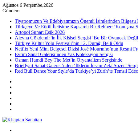
Ağustos 6 Perşembe,2026
Gündem
Tiyatromuzun Ve Edebiyatımızın Önemli İsimlerinden Bilgesu 
Türkçeye Ve Etkili İletişime Kapsamlı Bir Rehber: ‘Konuşma S
Artopol Sunar: Eşik 2026
Aleyna Gökdemir’in İlk Kişisel Sergisi ‘Bu Bir Oyuncak Değil
Türkiye Kültür Yolu Festivali’nin 12. Durağı Belli Oldu
Netflix Yeni Mini Belgesel Dizisi José Mourınho’nun Resmi Fr
Evrim Sanat Galerisi’nden Yaz Koleksiyon Sergisi
Osman Hamdi Bey The Met’in Oryantalizm Sergisinde
Brieflyart Sanat Galerisi’nden ‘İlklerin İnsanı Zeki Sözer’ Sergi
Red Bull Dance Your Style’da Türkiye’yi Zürih’te Temsil Edec
Kenar
Bölmesi
Rastgele
Makale
Instagram
YouTube
Twitter
Facebook
Menü