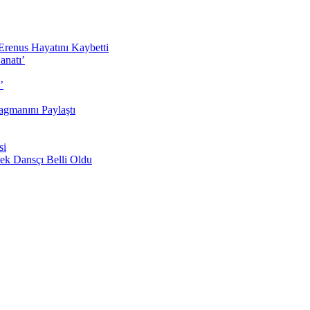
Erenus Hayatını Kaybetti
anatı’
’
agmanını Paylaştı
si
ek Dansçı Belli Oldu