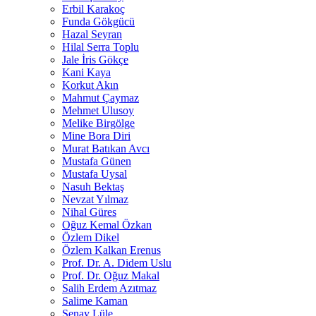
Erbil Karakoç
Funda Gökgücü
Hazal Seyran
Hilal Serra Toplu
Jale İris Gökçe
Kani Kaya
Korkut Akın
Mahmut Çaymaz
Mehmet Ulusoy
Melike Birgölge
Mine Bora Diri
Murat Batıkan Avcı
Mustafa Günen
Mustafa Uysal
Nasuh Bektaş
Nevzat Yılmaz
Nihal Güres
Oğuz Kemal Özkan
Özlem Dikel
Özlem Kalkan Erenus
Prof. Dr. A. Didem Uslu
Prof. Dr. Oğuz Makal
Salih Erdem Azıtmaz
Salime Kaman
Şenay Lüle