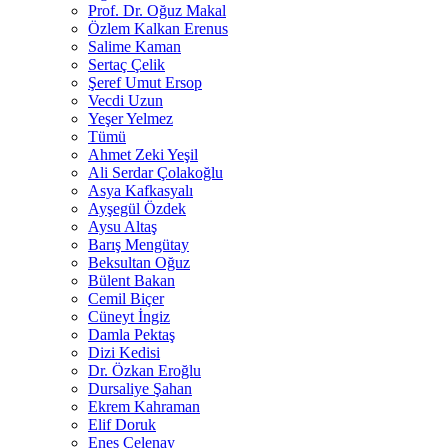
Prof. Dr. Oğuz Makal
Özlem Kalkan Erenus
Salime Kaman
Sertaç Çelik
Şeref Umut Ersop
Vecdi Uzun
Yeşer Yelmez
Tümü
Ahmet Zeki Yeşil
Ali Serdar Çolakoğlu
Asya Kafkasyalı
Ayşegül Özdek
Aysu Altaş
Barış Mengütay
Beksultan Oğuz
Bülent Bakan
Cemil Biçer
Cüneyt İngiz
Damla Pektaş
Dizi Kedisi
Dr. Özkan Eroğlu
Dursaliye Şahan
Ekrem Kahraman
Elif Doruk
Enes Çelenay