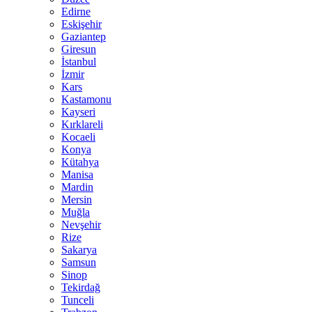
Edirne
Eskişehir
Gaziantep
Giresun
İstanbul
İzmir
Kars
Kastamonu
Kayseri
Kırklareli
Kocaeli
Konya
Kütahya
Manisa
Mardin
Mersin
Muğla
Nevşehir
Rize
Sakarya
Samsun
Sinop
Tekirdağ
Tunceli