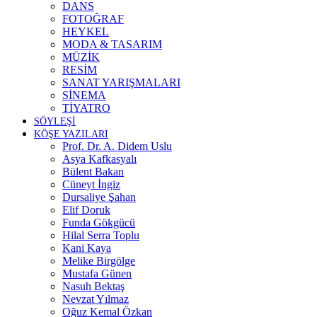
DANS
FOTOĞRAF
HEYKEL
MODA & TASARIM
MÜZİK
RESİM
SANAT YARIŞMALARI
SİNEMA
TİYATRO
SÖYLEŞİ
KÖŞE YAZILARI
Prof. Dr. A. Didem Uslu
Asya Kafkasyalı
Bülent Bakan
Cüneyt İngiz
Dursaliye Şahan
Elif Doruk
Funda Gökgücü
Hilal Serra Toplu
Kani Kaya
Melike Birgölge
Mustafa Günen
Nasuh Bektaş
Nevzat Yılmaz
Oğuz Kemal Özkan