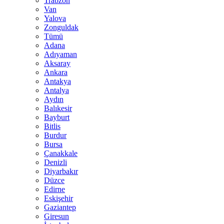
Trabzon
Van
Yalova
Zonguldak
Tümü
Adana
Adıyaman
Aksaray
Ankara
Antakya
Antalya
Aydın
Balıkesir
Bayburt
Bitlis
Burdur
Bursa
Çanakkale
Denizli
Diyarbakır
Düzce
Edirne
Eskişehir
Gaziantep
Giresun