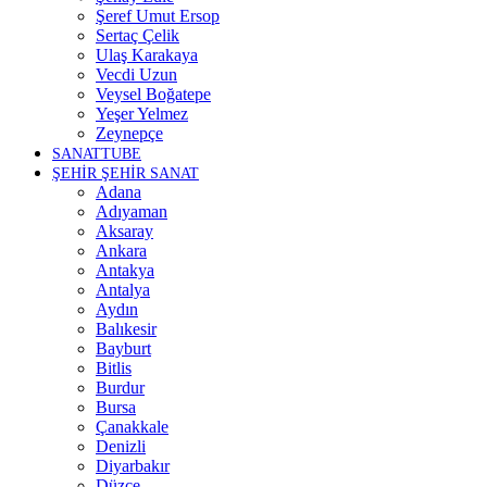
Şeref Umut Ersop
Sertaç Çelik
Ulaş Karakaya
Vecdi Uzun
Veysel Boğatepe
Yeşer Yelmez
Zeynepçe
SANATTUBE
ŞEHİR ŞEHİR SANAT
Adana
Adıyaman
Aksaray
Ankara
Antakya
Antalya
Aydın
Balıkesir
Bayburt
Bitlis
Burdur
Bursa
Çanakkale
Denizli
Diyarbakır
Düzce