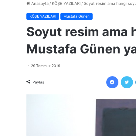
Anasayfa
/
KÖŞE YAZILARI
/
Soyut resim ama hangi soy
KÖŞE YAZILARI
Mustafa Günen
Soyut resim ama h
Mustafa Günen y
29 Temmuz 2019
Faceboo
T
Paylaş