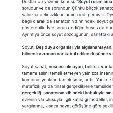
Dostlar bu yazımın konusu
“Soyut resim ama 
sorudur ve de sorundur. Çünkü birçok sanatçı
yalnızca belirsizlik anlamına indirgemiştir. O
bağlı olarak da sanatçının zihnindeki soyut ger
gösterebilir. İşte sorun dediğim husus da budur
Ayrıntıya önce soyut sözcüğünün, sanattaki a
Soyut:
Beş duyu organlarıyla algılanamayan, 
bilinen kavranan var kabul edilen düşünce v
Soyut sanat;
nesnesi olmayan, belirsiz var ka
tamamı aslını temsil etmeyen yalnızca insanı
kombinasyonlarından oluşmuşlardır. Yani ne bi
metafizik ya da tinsel gerçekliklerle temsilden
gerçekliği sanatçının zihindeki kabulüyle sınır
evrenin var oluşuyla ilgili katıldığı modeller, 
yargılarına, kısaca hayat görüşüne göre şekil