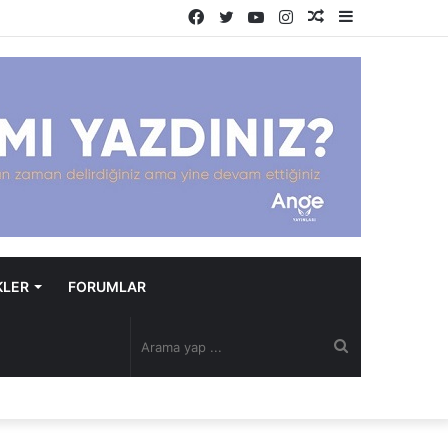
Facebook
Twitter
YouTube
Instagram
Rastgele
Kenar
Makale
Bölmesi
KLER
FORUMLAR
Arama
yap