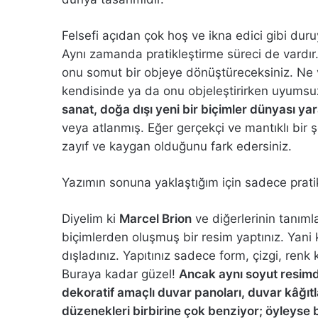
Felsefi açıdan çok hoş ve ikna edici gibi du
Aynı zamanda pratikleştirme süreci de vardır
onu somut bir objeye dönüştüreceksiniz. Ne v
kendisinde ya da onu objeleştirirken uyumsuzlu
sanat, doğa dışı yeni bir biçimler dünyası yar
veya atlanmış. Eğer gerçekçi ve mantıklı bir 
zayıf ve kaygan olduğunu fark edersiniz.
Yazımın sonuna yaklaştığım için sadece pratik
Diyelim ki
Marcel Brion
ve diğerlerinin tanıml
biçimlerden oluşmuş bir resim yaptınız. Yan
dışladınız. Yapıtınız sadece form, çizgi, ren
Buraya kadar güzel!
Ancak aynı soyut resimd
dekoratif amaçlı duvar panoları, duvar kâğıtla
düzenekleri birbirine çok benziyor; öyleyse b