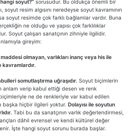
hangi soyut?”
sorusudur. Bu oldukça önemli bir
, soyut resim algısını neredeyse soyut kavramının
ysa soyut resimde çok farklı bağlamlar vardır. Buna
çekliğin ne olduğu ve yapısı çok farklılıklar
. Soyut çalışan sanatçının zihniyle ilgilidir.
nlamıyla gireyim:
maddesi olmayan, varlıkları inanç veya his ile
e kavramlardır.
bulleri somutlaştırma uğraşıdır.
Soyut biçimlerin
n anlam verip kabul ettiği desen ve renk
çimleriyle ne de renkleriyle var kabul edilen
 başka hiçbir ilgileri yoktur.
Dolayısı ile soyutun
lıdır.
Tabi bu da sanatçının varlık değerlendirmesi,
inançları dâhil evrensel ve kendi kültürel değer
lenir. İşte hangi soyut sorunu burada başlar.