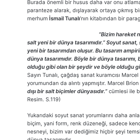
Burada önemli bir husus daha var onu atlama
paranteze alarak, dışlayarak ortaya çıkmış bi
merhum
İsmail Tunalı
’nın kitabından bir para
”Bizim hareket 
salt yeni bir dünya tasarımıdır.” Soyut sanat
yeni bir tasarımdan oluşur. Bu tasarım ampiri
dünya tasarımıdır. Böyle bir dünya tasarımı,
olduğu gibi olan bir şeydir ve böyle olduğu gi
Sayın Tunalı, çağdaş sanat kuramcısı Marcel 
yorumundan da alıntı yapmıştır. Marcel Brion 
dışı bir salt biçimler dünyasıdır.”
cümlesi ile b
Resim. S.119)
Yukarıdaki soyut sanat yorumlarını daha anlaş
biçim, yani form, renk düzeneği, sadece kend
nesneyi, bizim var dediğimiz hiçbir şeyi tem
dünya tasarımıdır.